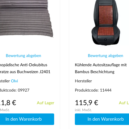
Bewertung abgeben
Bewertung abgeben
hopädische Anti-Dekubitus
Kühlende Autositzauflage mit
ratze aus Buchweizen J2401
Bambus Beschichtung
steller
Olvi
Hersteller
duktcode: 09927
Produktcode: 11444
1,8 €
115,9 €
Auf Lager
Auf L
. MwSt.
inkl. MwSt.
In den Warenkorb
In den Warenkorb