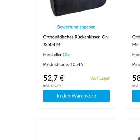
Bewertung abgeben
Orthopädisches Rückenkissen Olvi
Ort
J2508 M
Mem
Hersteller
Olvi
Her
Produktcode: 10546
Pro
52,7 €
58
Auf Lager
inkl. MwSt.
inkl
In den Warenkorb