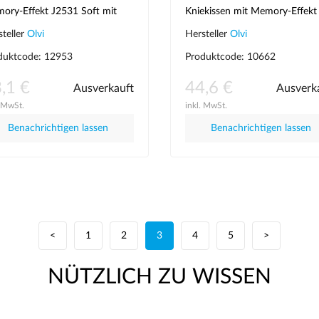
ory-Effekt J2531 Soft mit
Kniekissen mit Memory-Effekt
sparung für die Schulter
J2518
steller
Olvi
Hersteller
Olvi
duktcode: 12953
Produktcode: 10662
,1 €
44,6 €
Ausverkauft
Ausverk
. MwSt.
inkl. MwSt.
Benachrichtigen lassen
Benachrichtigen lassen
<
1
2
3
4
5
>
NÜTZLICH ZU WISSEN