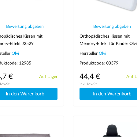
Bewertung abgeben
Bewertung abgeben
hopädisches Kissen mit
Orthopädisches Kissen mit
ory-Effekt J2529
Memory-Effekt für Kinder Olvi
J2525
steller
Olvi
Hersteller
Olvi
duktcode: 12985
Produktcode: 03379
,7 €
44,4 €
Auf Lager
Auf L
. MwSt.
inkl. MwSt.
In den Warenkorb
In den Warenkorb