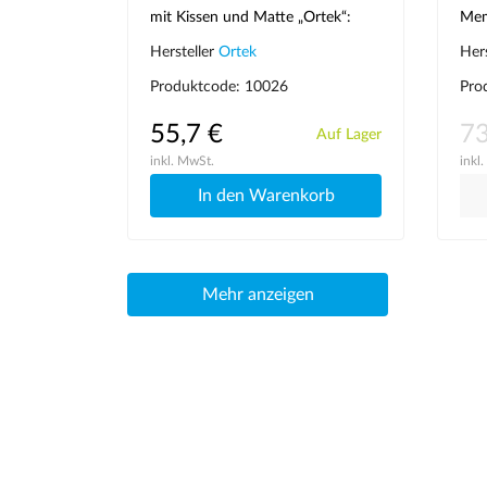
mit Kissen und Matte „Ortek“:
Mem
Kuznetsov Applikator
Aus
Hersteller
Ortek
Her
Produktcode: 10026
Pro
55,7 €
73
Auf Lager
inkl. MwSt.
inkl
In den Warenkorb
Mehr anzeigen