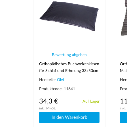
Bewertung abgeben
Orthopädisches Buchweizenkissen
Ort
für Schlaf und Erholung 33x50cm
Mat
J2010S
Hersteller
Olvi
Her
Produktcode: 11641
Pro
34,3 €
11
Auf Lager
inkl. MwSt.
inkl
In den Warenkorb