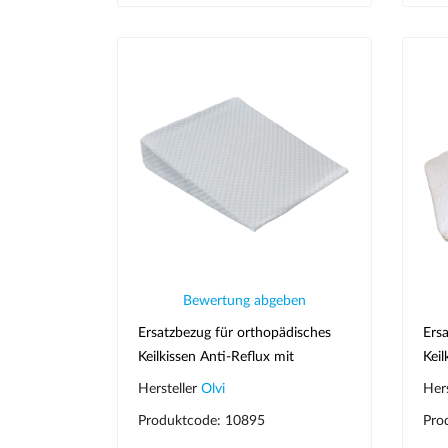
Bewertung abgeben
Ersatzbezug für orthopädisches
Ers
Keilkissen Anti-Reflux mit
Kei
Höhenverstellung J2540 S
Hersteller
Olvi
Her
Produktcode: 10895
Pro