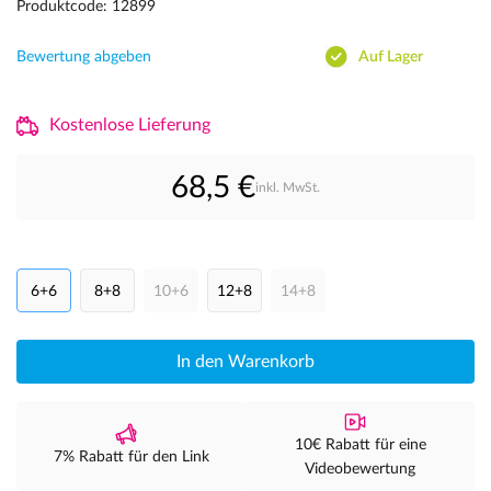
Produktcode: 12899
Bewertung abgeben
Auf Lager
Kostenlose Lieferung
68,5 €
inkl. MwSt.
6+6
8+8
10+6
12+8
14+8
In den Warenkorb
10€ Rabatt für eine
7% Rabatt für den Link
Videobewertung