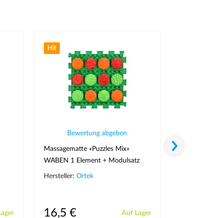
Hit
Hit
Bewertung abgeben
Bew
Massagematte «Puzzles Mix»
Massagematt
WABEN 1 Element + Modulsatz
Teile + 6 S
«Muster»
Hersteller:
Ortek
Hersteller:
O
16,5 €
68,5 €
Lager
Auf Lager