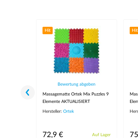
Hit
Hit
eben
Bewertung abgeben
acheln, 4
Massagematte Ortek Mix Puzzles 9
Mass
Elemente AKTUALISIERT
Elem
Hersteller:
Ortek
Hers
72,9 €
75
Auf Lager
Auf Lager