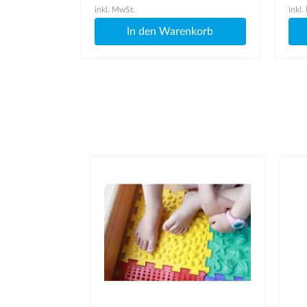
inkl. MwSt.
inkl.
korb
In den Warenkorb