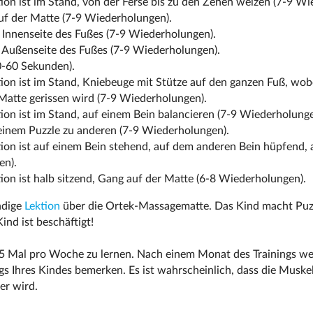
on ist im Stand, von der Ferse bis zu den Zehen welzen (7-9 Wi
auf der Matte (7-9 Wiederholungen).
 Innenseite des Fußes (7-9 Wiederholungen).
 Außenseite des Fußes (7-9 Wiederholungen).
-60 Sekunden).
ion ist im Stand, Kniebeuge mit Stütze auf den ganzen Fuß, wob
 Matte gerissen wird (7-9 Wiederholungen).
on ist im Stand, auf einem Bein balancieren (7-9 Wiederholunge
einem Puzzle zu anderen (7-9 Wiederholungen).
ion ist auf einem Bein stehend, auf dem anderen Bein hüpfend,
en).
on ist halb sitzend, Gang auf der Matte (6-8 Wiederholungen).
ändige
Lektion
über die Ortek-Massagematte. Das Kind macht Puzz
ind ist beschäftigt!
-5 Mal pro Woche zu lernen. Nach einem Monat des Trainings we
ngs Ihres Kindes bemerken. Es ist wahrscheinlich, dass die Musk
er wird.