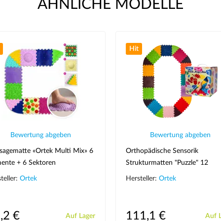
ÄHNLICHE MODELLE
Hit
Bewertung abgeben
Bewertung abgeben
agematte «Ortek Multi Mix» 6
Orthopädische Sensorik
ente + 6 Sektoren
Strukturmatten "Puzzle" 12
Elemente + 8 Dreiecke
teller:
Ortek
Hersteller:
Ortek
,2 €
111,1 €
Auf Lager
Auf 