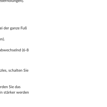
ederholungen).
ei der ganze Fuß
n).
 abwechselnd (6-8
les, schalten Sie
rden Sie das
eln stärker werden