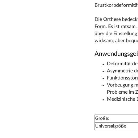
Brustkorbdeformität
Die Orthese bedeckt
Form. Es ist ratsam,
über die Einstellun
wirksam, aber beque
Anwendungsgeb
Deformität de
Asymmetrie de
Funktionsstör
Vorbeugung mö
Probleme im Z
Medizinische 
Größe:
Universalgröße