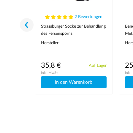
wertungen
2 Bewertungen
 und 5.
Strassburger Socke zur Behandlung
Band
W307 links
des Fersensporns
Meta
Span
Hersteller:
Hers
35,8 €
25
Auf Lager
Auf Lager
inkl. MwSt.
inkl.
korb
In den Warenkorb