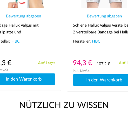
Bewertung abgeben
Bewertung abgeben
age Hallux Valgus mit
Schiene Hallux Valgus Verstellba
llplatte und
2 verstellbare Bandage bei Hall
nungsregulierung
Valgus
teller:
HBC
Hersteller:
HBC
,3 €
94,3 €
Auf Lager
Auf 
107,2 €
 MwSt.
inkl. MwSt.
In den Warenkorb
In den Warenkorb
NÜTZLICH ZU WISSEN