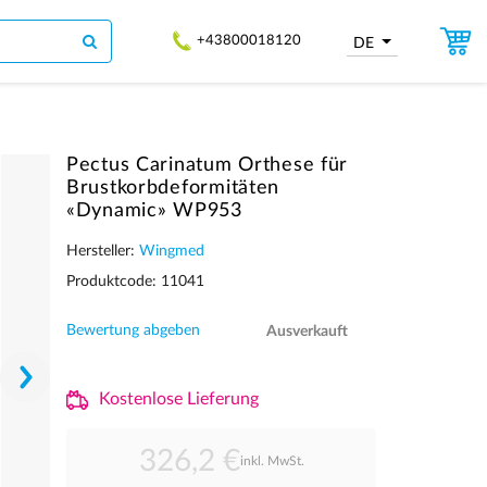
+43800018120
DE
Pectus Carinatum Orthese für
Brustkorbdeformitäten
«Dynamic» WP953
Hersteller:
Wingmed
Produktcode: 11041
Bewertung abgeben
Ausverkauft
Kostenlose Lieferung
326,2 €
inkl. MwSt.