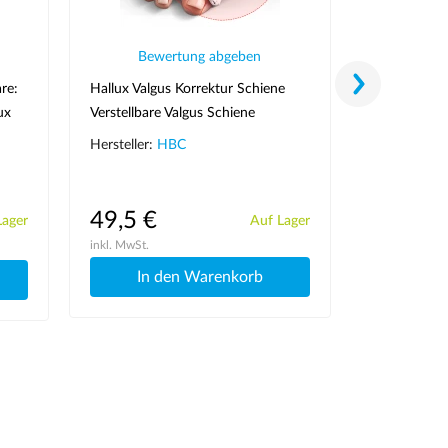
Bewertung abgeben
Bew
re:
Hallux Valgus Korrektur Schiene
Roboter-Zeig
ux
Verstellbare Valgus Schiene
Hände Rehab
Bandage für Hallux Valgus
für die Hand
Hersteller:
HBC
Hersteller:
49,5 €
427,9 
Lager
Auf Lager
inkl. MwSt.
inkl. MwSt.
In den Warenkorb
In 