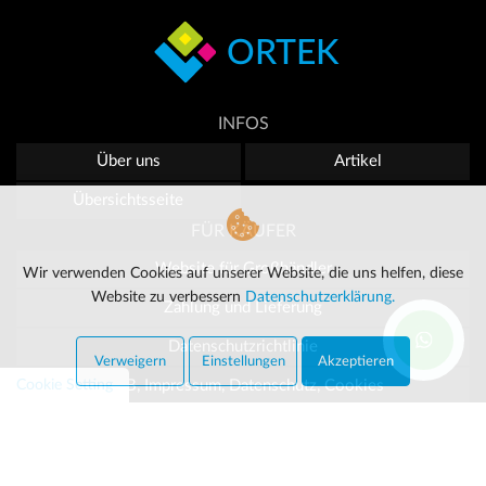
ORTEK
INFOS
Über uns
Artikel
Übersichtsseite
FÜR KÄUFER
Website für Großhändler
Wir verwenden Cookies auf unserer Website, die uns helfen, diese
Website zu verbessern
Datenschutzerklärung.
Zahlung und Lieferung
Datenschutzrichtlinie
Verweigern
Einstellungen
Akzeptieren
Cookie Setting
AGB, Impressum, Datenschutz, Cookies
Kontaktieren Sie uns
KONTAKTIEREN SIE UNS